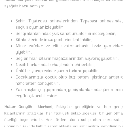
aşağıda hazırlanmıştır:
Şehir Tiyatrosu sahnelerinden Tepebaşı sahnesinde,
seçkin oyunlar izleyebilir,
Sergi alanlarında eşsiz sanat ürünlerini inceleyebilir,
Kitabevlerinde imza günlerine katılabilir,
Minik kafeler ve elit restoranlarda leziz yemekler
yiyebilir,
Seçkin markaların mağazalarından alışveriş yapabilir,
Nezih barlarında birkaç kadeh içki içebilir,
Ünlü bir şarap evinde şarap tadımı yapabilir,
Çocuklarınızla çocuk olup buz pateni pistinde artistik
hareketler deneyebilir,
Ya da hiçbir şey yapmadan, geniş alanlarında yürümenin
keyfini çıkarabilirsiniz.
Haller Gençlik Merkezi
, Eskişehir gençliğinin ve hep genç
kalanlarının aradıkları her faaliyeti bulabilecekleri bir yer olma
özelliği taşımaktadır. Her türden alana sahip olan merkezde,
yoğun bir şekilde kültür sanat aktiviteleri yapılmakta, gençliğin bu