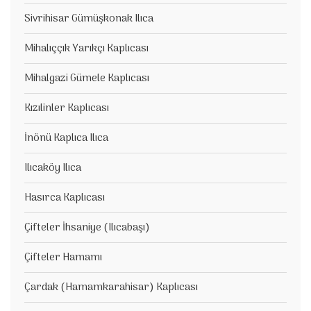
Sivrihisar Gümüşkonak Ilıca
Mihalıççık Yarıkçı Kaplıcası
Mihalgazi Gümele Kaplıcası
Kızılinler Kaplıcası
İnönü Kaplıca Ilıca
Ilıcaköy Ilıca
Hasırca Kaplıcası
Çifteler İhsaniye (Ilıcabaşı)
Çifteler Hamamı
Çardak (Hamamkarahisar) Kaplıcası