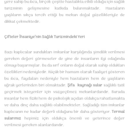
yere sahip bu ılıca, birçok çeşitte hastalıkta etkili olduğu için sağlık
turizminin gelişmesine katkıda bulunmaktadır. Hastaların
yaşlıların sıkça tercih ettiği bu mekan doğal güzellikleriyle de
dikkat çekmektedir.
Çifteler İhsaniye’nin Sağlık Turizmindeki Yeri
Bazı kaplıcalar sundukları imkanlar karşılığında şimdilik verilmesi
gereken değeri görmeseler de yine de insanların ilgi odağında
olmayı başarmışlar. Bu da sırf onların doğal olarak sahip oldukları
özellikleri nedeniyledir. Küçük bir hamam olarak faaliyet gösteren
bu ılıca, faydaları nedeniyle hem hastaların hem de yaşlıların
uğrak yerlerinden biri olmaktadır.
Şifa kaynağı sular
sağlıklı tatil
geçirmek isteyenler için vazgeçilmez mekanlardandır. Burada
insanlar hem fiziki hem de psikolojik açıdan oldukça rahatlamakta
ve daha dinç daha sağlıklı olabilmekteler. Sağladığı tüm imkanlar
kaplıcanın ne kadar değerli olduğunu bir daha gösteriyor.
Termal
sularımız
hepimiz için oldukça önemli ve yeterince değer
verilmesi gereken alanlardandır.