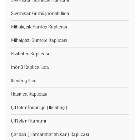
Sivrihisar Kumacık Hamamı
Sivrihisar Gümüşkonak Ilıca
Mihalıççık Yarıkçı Kaplıcası
Mihalgazi Gümele Kaplıcası
Kızılinler Kaplıcası
İnönü Kaplıca Ilıca
Ilıcaköy Ilıca
Hasırca Kaplıcası
Çifteler İhsaniye (Ilıcabaşı)
Çifteler Hamamı
Çardak (Hamamkarahisar) Kaplıcası