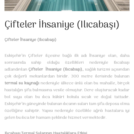
Çifteler İhsaniye (Ilıcabaşı)
Çifteler İhsaniye (Ilıcabaşı)
Eskişehir’in Çifteler ilçesine bağlı ilk adı İhsaniye olan, daha
sonrasında sahip olduğu özellikleri nedeniyle Ilıcabaşı
adlandırılan
Çifteler İhsaniye (Ilıcabaşı),
sağlık turizmi açısından
çok değerli mekanlardan biridir. 300 metre ilerisinde bulunan
termal su kaynağı
nedeniyle ülkece ünlü olan bu mahalle, birçok
hastalığın şifa bulmasına vesile olmuştur. Dere oluşturacak kadar
bol suyu olan bu ılıca kükürt kokulu sıcak ve doğal tattadır.
Eskişehir’in güneyinde bulunan ılıcanın suları tam şifa deposu olma
özelliğine sahiptir. Yapısı nedeniyle özellikle ağrılı hastalara iyi
gelen bu ılıca bir hamam şeklinde hizmet vermektedir.
Ilıcabaşı Termal Sularının Hastalıklara Etkisi