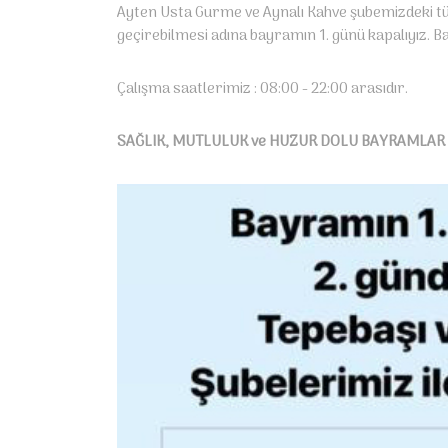
Ayten Usta Gurme ve Aynalı Kahve şubemizdeki tüm
geçirebilmesi adına bayramın 1. günü kapalıyız. B
Çalışma saatlerimiz : 08:00 - 22:00 arasıdır.
SAĞLIK, MUTLULUK ve HUZUR DOLU BAYRAMLAR D