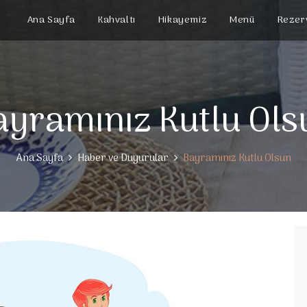
Ana Sayfa
Kahvaltı
Hikayemiz
Menü
Rezer
ayramınız Kutlu Ols
Ana Sayfa
Haber ve Duyurular
Bayramınız Kutlu Olsun