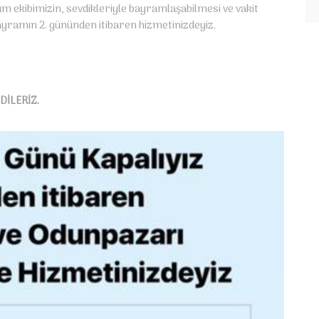
 ekibimizin, sevdikleriyle bayramlaşabilmesi ve vakit
ayramın 2. gününden itibaren hizmetinizdeyiz.
İLERİZ.